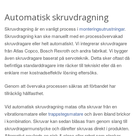
Automatisk skruvdragning
Skruvdragning är en vanligt process i
monteringsutrustningar
.
Skruvdragning kan ske manuellt med en processövervakad
skruvdragare eller helt automatiskt. Vi integrerar skruvdragare
från Atlas Copco, Bosch Rexroth och andra fabrikat. Vi bygger
även skruvdragare baserat på servoteknik. Detta sker oftast då
befintliga standarddragare inte räcker till tekniskt eller då en
enklare mer kostnadseffektiv lösning eftersöks.
Genom att övervaka processen säkras att förbandet har
tillräcklig hållfasthet.
Vid automatisk skruvdragning matas ofta skruvar från en
vibrationsmatare eller
trappstegsmatare
och även ibland brickor
i kombination. Skruvar kan sedan blåsas fram genom slang till
skruvdragarmunstycke och därefter skruvas direkt i produkten.
Alternativt används en pick & place eller robot som plockar