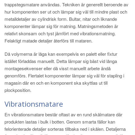
trappstegsmatare användas. Tekniken är generellt beroende av
hur komponenten ser ut och lämpar sig väl till mindre plast och
metalldetaljer av cylindrisk form. Bultar, nitar och liknande
komponenter lämpar sig för matning. Matningsmetoden är
relativt skonsam och tyst jämfört med vibrationsmatning.
Felaktigt matade detaljer återförs till mataren.
Då volymerna är låga kan exempelvis en palett eller fixtur
istället förladdas manuellt. Detta lämpar sig bäst vid långa
montagesekvenser eller då visst manuellt arbete ändå
genomförs. Flertalet komponenter lämpar sig väl för stapling i
magasin där en och en komponent ska skyttlas ut till
plockposition.
Vibrationsmatare
En vibrationsmatare består oftast av en rund skålmatare där
produkten lastas i bulk i botten. Genom smarta fällor kan
felorienterade detaljer sorteras tillbaka ned i skålen. Detaljerna