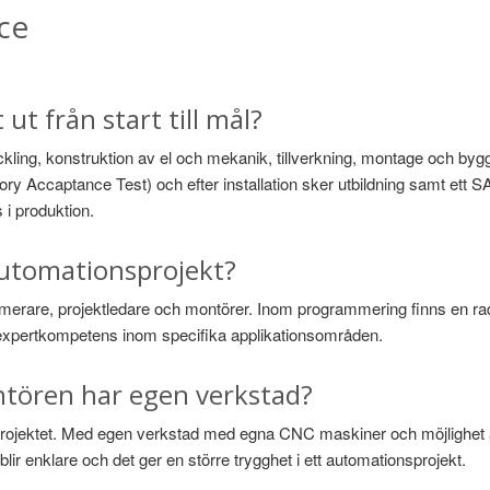
ice
ut från start till mål?
ckling, konstruktion av el och mekanik, tillverkning, montage och bygg
ctory Accaptance Test) och efter installation sker utbildning samt ett 
i produktion.
automationsprojekt?
mmerare, projektledare och montörer. Inom programmering finns en r
xpertkompetens inom specifika applikationsområden.
ntören har egen verkstad?
tet i projektet. Med egen verkstad med egna CNC maskiner och möjlighet
blir enklare och det ger en större trygghet i ett automationsprojekt.