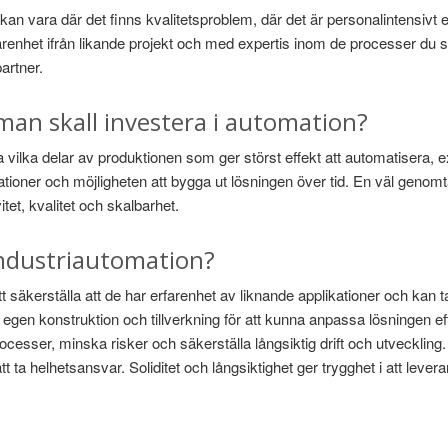
kan vara där det finns kvalitetsproblem, där det är personalintensivt 
arenhet ifrån likande projekt och med expertis inom de processer du s
partner.
 man skall investera i automation?
era vilka delar av produktionen som ger störst effekt att automatisera,
iationer och möjligheten att bygga ut lösningen över tid. En väl genom
tet, kvalitet och skalbarhet.
industriautomation?
tt säkerställa att de har erfarenhet av liknande applikationer och kan t
n konstruktion och tillverkning för att kunna anpassa lösningen efte
ocesser, minska risker och säkerställa långsiktig drift och utveckling.
ga att ta helhetsansvar. Soliditet och långsiktighet ger trygghet i att le