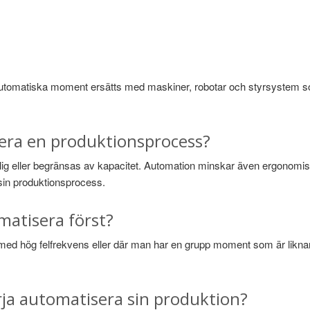
vautomatiska moment ersätts med maskiner, robotar och styrsystem som
sera en produktionsprocess?
änslig eller begränsas av kapacitet. Automation minskar även ergonomi
sin produktionsprocess.
atisera först?
t med hög felfrekvens eller där man har en grupp moment som är lik
örja automatisera sin produktion?