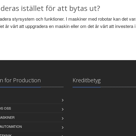
eras istället för att bytas ut?
radera styrsystem och funktioner. I maskiner med robotar kan det vara 
t är värt att uppgradera en maskin eller om det är värt att investera 
n for Production
Kreditbetyg
OS OSS
MASKINER
IAUTOMATION
TEKNIK